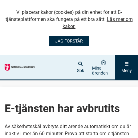
Vi placerar kakor (cookies) på din enhet för att E-
tjänsteplattformen ska fungera på ett bra sätt.
Läs mer om
kakor.
JAG FÖRSTÅR
GÅ DIREKT TILL
HUVUDINNEHÅLLET
Mina
Sök
Meny
ärenden
E-tjänsten har avbrutits
Av säkerhetsskäl avbryts ditt ärende automatiskt om du är
inaktiv i mer än 60 minuter. Prova att starta om e-tjänsten