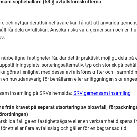
am sopbehållare (58 § avfallsföreskrifterna
e och nyttjanderättsinnehavare kan få rätt att använda gemens
håll får dela avfallskärl. Ansökan ska vara gemensam och en hu
es.
a närbelägna fastigheter får, där det är praktiskt möjligt, dela 
ppställningsplats, sorteringsalternativ, typ och storlek på behå
ka göras i enlighet med dessa avfallsföreskrifter och i samråd
en huvudansvarig för behållaren eller anläggningen ska anges
sam insamling på SRVs hemsida:
SRV gemensam insamling
 från kravet på separat utsortering av bioavfall, förpackni
förordningen)
kilda fall ge en fastighetsägare eller en verksamhet dispens fr
ör ett eller flera avfallsslag och gäller för en begränsad tid.