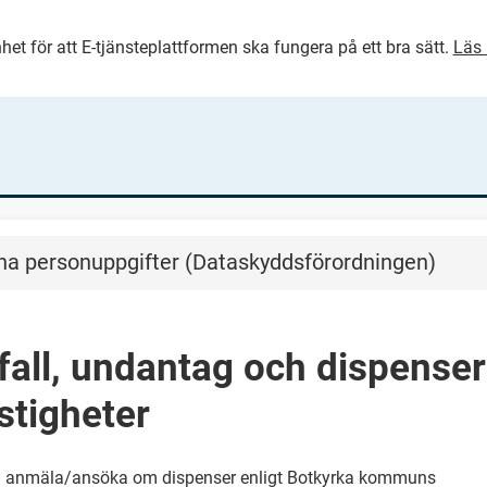
het för att E-tjänsteplattformen ska fungera på ett bra sätt.
Läs 
GÅ DIREKT TILL HUVUDINNEH
na personuppgifter (Dataskyddsförordningen)
all, undantag och dispenser
stigheter
du anmäla/ansöka om dispenser enligt Botkyrka kommuns