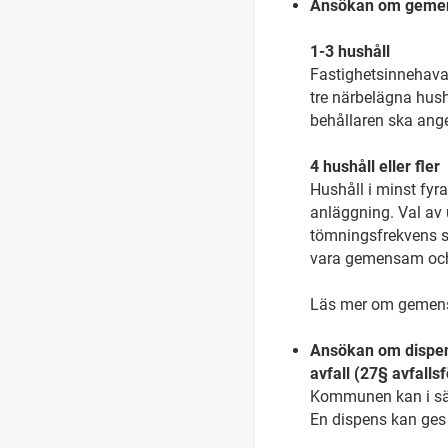
Ansökan om gemens
1-3 hushåll
Fastighetsinnehavar
tre närbelägna hus
behållaren ska ang
4 hushåll eller fler
Hushåll i minst fyr
anläggning. Val av u
tömningsfrekvens s
vara gemensam och 
Läs mer om gemen
Ansökan om dispens
avfall (27§ avfalls
Kommunen kan i särs
En dispens kan ges f