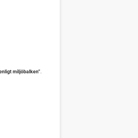
nligt miljöbalken”
.