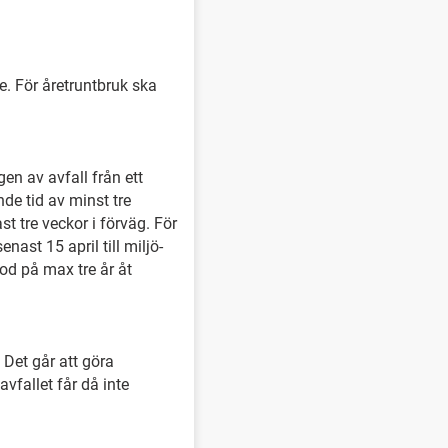
. För åretruntbruk ska
n av avfall från ett
 tid av minst tre
 tre veckor i förväg. För
st 15 april till miljö-
d på max tre år åt
 Det går att göra
vfallet får då inte