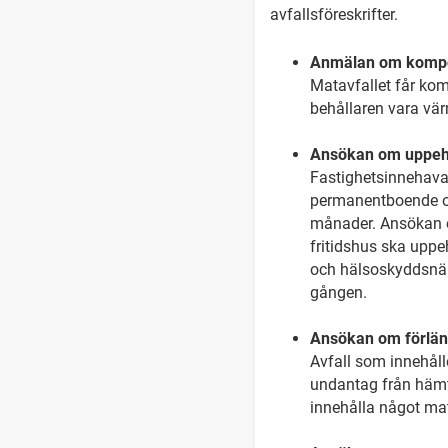
avfallsföreskrifter.
Anmälan om kompost
Matavfallet får kom
behållaren vara vär
Ansökan om uppehål
Fastighetsinnehavar
permanentboende o
månader. Ansökan om
fritidshus ska uppe
och hälsoskyddsnäm
gången.
Ansökan om förläng
Avfall som innehåll
undantag från hämtni
innehålla något mat