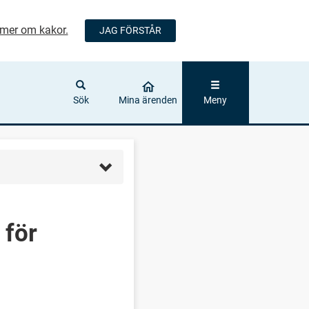
mer om kakor.
JAG FÖRSTÅR
ÅLLET
Sök
Mina ärenden
Meny
 för