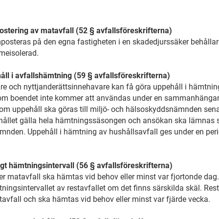
ering av matavfall (52 § avfallsföreskrifterna)
posteras på den egna fastigheten i en skadedjurssäker behållare
meisolerad.
l i avfallshämtning (59 § avfallsföreskrifterna)
e och nyttjanderättsinnehavare kan få göra uppehåll i hämtninge
m boendet inte kommer att användas under en sammanhängande
 uppehåll ska göras till miljö- och hälsoskyddsnämnden senast
hållet gälla hela hämtningssäsongen och ansökan ska lämnas sena
nden. Uppehåll i hämtning av hushållsavfall ges under en perio
t hämtningsintervall (56 § avfallsföreskrifterna)
er matavfall ska hämtas vid behov eller minst var fjortonde dag.
ngsintervallet av restavfallet om det finns särskilda skäl. Resta
avfall och ska hämtas vid behov eller minst var fjärde vecka.