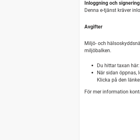
Inloggning och signering
Denna e-tjänst kräver inl
Avgifter
Miljö- och hälsoskyddsnäm
miljöbalken.
Du hittar taxan här
När sidan öppnas, l
Klicka på den länke
För mer information kont