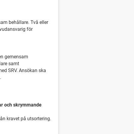
am behållare. Två eller
vudansvarig för
på en gemensam
llare samt
 med SRV. Ansökan ska
.
ngar och skrymmande
ån kravet på utsortering.