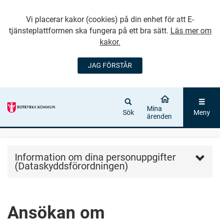
Vi placerar kakor (cookies) på din enhet för att E-
tjänsteplattformen ska fungera på ett bra sätt.
Läs mer om
kakor.
JAG FÖRSTÅR
GÅ DIREKT TILL
HUVUDINNEHÅLLET
Mina
Sök
Meny
ärenden
Information om dina personuppgifter
(Dataskyddsförordningen)
Ansökan om