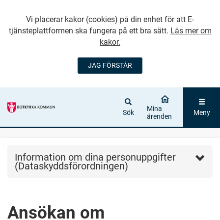
Vi placerar kakor (cookies) på din enhet för att E-
tjänsteplattformen ska fungera på ett bra sätt.
Läs mer om
kakor.
JAG FÖRSTÅR
GÅ DIREKT TILL
HUVUDINNEHÅLLET
Mina
Sök
Meny
ärenden
Information om dina personuppgifter
(Dataskyddsförordningen)
Ansökan om