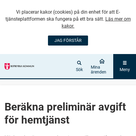
Vi placerar kakor (cookies) på din enhet för att E-
tjänsteplattformen ska fungera på ett bra sätt.
Läs mer om
kakor.
JAG FÖRSTÅR
GÅ DIREKT TILL
HUVUDINNEHÅLLET
Mina
Sök
Meny
ärenden
Beräkna preliminär avgift
för hemtjänst